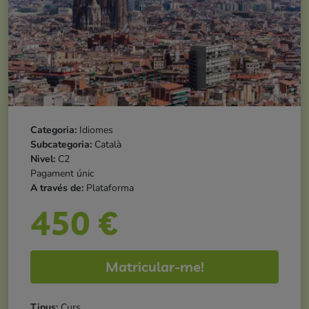
Categoria:
Idiomes
Subcategoria:
Català
Nivel:
C2
Pagament únic
A través de:
Plataforma
450
€
Matricular-me!
Tipus:
Curs