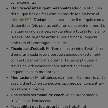
coneixements.
Planificació intel·ligent personalitzada
que et diu en
detall què has de fer i com ho has de fer, en base al
Mètode EEF
. S'adapta als horaris que li marquis com a
disponibles (els podràs editar en qualsevol moment) i,
si algun dia no avances, re-planificarà tota la feina amb
la seva intel·ligència artificial per arribar a l'objectiu
amb tots els continguts assolits.
Tècniques d'estudi
. Et diem quina tècnica d'estudi has
d'emprar a cada recurs perquè sàpigues exactament
com estudiar de forma òptima. Te les expliquem a
través de videoclasses: com subratllar, com fer
esquemes, com memoritzar...
Meditacions i Mindfulness
diari perquè comencis cada
sessió d'estudi en condicions òptimes per concentrar-
te i rendir al màxim.
Una sessió setmanal de coach
i/o de preparador a
través de videoclasses.
Traçabilitat del teu progrés
i del treball fet;