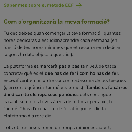
Saber més sobre el mètode EEF
Com s'organitzarà la meva formació?
Tu decideixes quan començar la teva formació i quantes
hores dedicaràs a estudiar/aprendre cada setmana (en
funció de les hores mínimes que et recomanem dedicar
segons la data objectiu que triïs).
La plataforma
et marcarà pas a pas
(a nivell de tasca
concreta) què és el
que has de fer i com ho has de fer
,
especificant en un ordre concret cadascuna de les tasques
(i, en conseqüència, també els temes).
També es fa càrrec
d'indicar-te els repassos periòdics
dels continguts
basant-se en les teves àrees de millora; per això, tu
"només" has d'ocupar-te de fer allò que et diu la
plataforma dia rere dia.
Tots els recursos tenen un temps mínim establert,