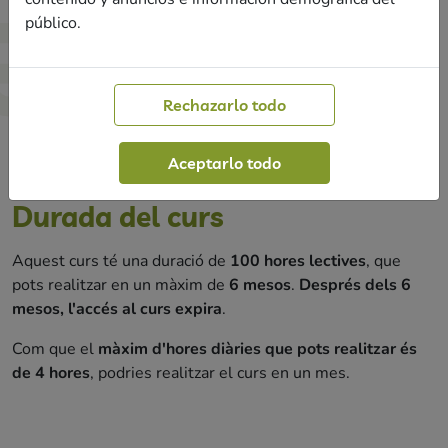
Les
videoclasses
les podràs veure
quan tu vulguis
.
público.
Tota la
formació i aprenentatges
els pots realitzar
quan tu vulguis
.
Si contractes
classes de resolució de dubtes
, podràs
escollir les sessions que més t'encaixin per dia, hora i
Rechazarlo todo
modalitat segons el calendari disponible.
Aceptarlo todo
Durada del curs
Aquest curs té una duració de
100 hores lectives
, que
pots realitzar en un màxim de
6 mesos
.
Després dels 6
mesos, l'accés al curs expira
.
Com que el
màxim d'hores diàries que pots realitzar és
de 4 hores
, podries realitzar el curs en un mes.