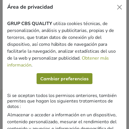
de cadascú i crea un itinerari d'aprenentatge específic per a
Área de privacidad
cada estudiant.
GRUP CBS QUALITY
utiliza cookies técnicas, de
personalización, análisis y publicitarias, propias y de
Objectius del curs
terceros, que tratan datos de conexión y/o del
dispositivo, así como hábitos de navegación para
facilitarle la navegación, analizar estadísticas del uso
Aprendre els continguts necessaris per tenir un nivell C2
de la web y personalizar publicidad.
Obtener más
de català i aprovar l'examen que et dona el certificat oficial.
información
.
Cambiar preferencias
Si se aceptan todos los permisos anteriores, también
Dates i horaris
permites que hagan los siguientes tratamientos de
datos :
Aquest és un curs en modalitat "Al teu ritme", així que:
Almacenar o acceder a información en un dispositivo,
contenido personalizado, mesurar el rendimiento del
Pots començar quan tu vulguis.
contenido y anuncios e información demográfica del