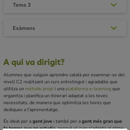
Tema 3
Exàmens
A qui va dirigit?
Alumnes que vulguin aprendre català per examinar-se del
nivell C2 realitzant un curs entretingut i agradable que
utilitza un
mètode propi
i una
plataforma e-learning
que
organitza i planifica un itinerari adaptat a les teves
necessitats, de manera que optimitza les hores que
dediques a l'aprenentatge.
És ideal per a
gent jove
i també per a
gent més gran que
fa temps que no estudia
, perquè el curs s'adapta al ritme