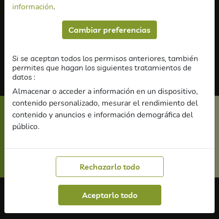
información
.
Classes de repàs de totes les carreres (ADE, FIC,
Economia, Dret, Enginyeries, Turisme, Treball Social,
Cambiar preferencias
Psicologia…) i els seus respectius màsters.
Si se aceptan todos los permisos anteriores, también
permites que hagan los siguientes tratamientos de
datos :
Almacenar o acceder a información en un dispositivo,
contenido personalizado, mesurar el rendimiento del
contenido y anuncios e información demográfica del
Encara tens dubtes?
público.
Formulari de contacte
Rechazarlo todo
Aceptarlo todo