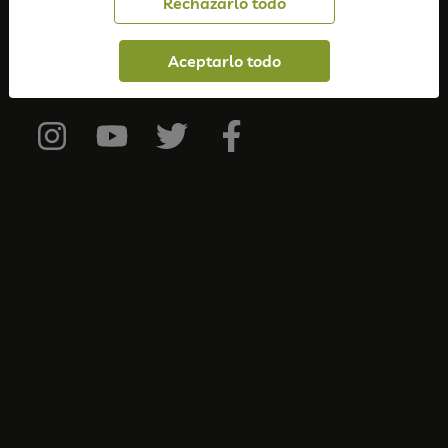
Rechazarlo todo
C/ Ventallols, 5 · Tarragona
Solo atendemos presencialmente con cita previa.
Aceptarlo todo
Nuestras redes sociales