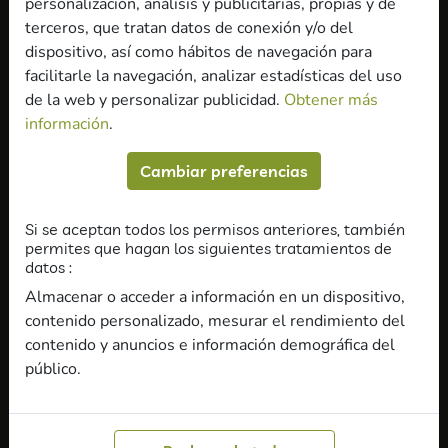
personalización, análisis y publicitarias, propias y de
He leído y acepto el
Aviso legal
y la
Política de
terceros, que tratan datos de conexión y/o del
privacidad
.
dispositivo, así como hábitos de navegación para
Acepto recibir información comercial, incluso por
facilitarle la navegación, analizar estadísticas del uso
medios electrónicos.
de la web y personalizar publicidad.
Obtener más
información
.
Enviar
Cambiar preferencias
Contacto
Si se aceptan todos los permisos anteriores, también
permites que hagan los siguientes tratamientos de
datos :
Academia Estudiar es fácil
Almacenar o acceder a información en un dispositivo,
contenido personalizado, mesurar el rendimiento del
Nuestro correo
contenido y anuncios e información demográfica del
público.
hola@estudiaresfacil.com
Sábados, domingos y festivos no contestamos correos.
Nuestra sede central