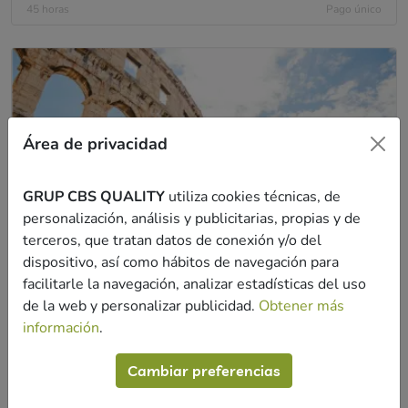
45
horas
Pago único
Área de privacidad
GRUP CBS QUALITY
utiliza cookies técnicas, de
personalización, análisis y publicitarias, propias y de
terceros, que tratan datos de conexión y/o del
dispositivo, así como hábitos de navegación para
facilitarle la navegación, analizar estadísticas del uso
Italiano A1-A2
de la web y personalizar publicidad.
Obtener más
Idiomas
información
.
230
€
Cambiar preferencias
40
horas
Pago único